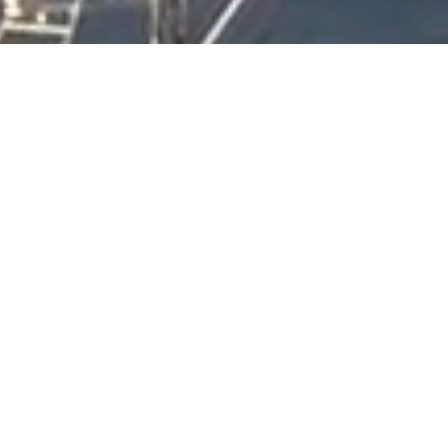
Film
Gode ​​historier
fortjener å bli fortalt.
Vi har erfaring innen
flere forskjellige
formater, spesielt