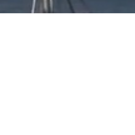
Oppdragsfilm
TV
Oppdragsfilm og reklamer
Vi til
krever effektiv
in
historiefortelling.
st
Vi hjelper deg å nå dine
Sport,
mål, og å presentere
konser