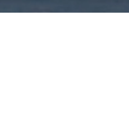
&
Streaming
Musikkvideo
byr tjenester
Vi digger det
nen TV og
kreative!
reaming.
Musikkvideoer som
 arrangement,
leverer på kvalitet og
t, konferanse
produksjonsverdi