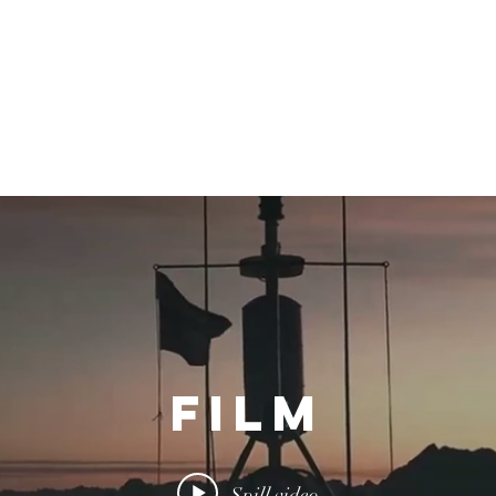
virksomheten eller
produktet på sitt beste
Film
Spill video